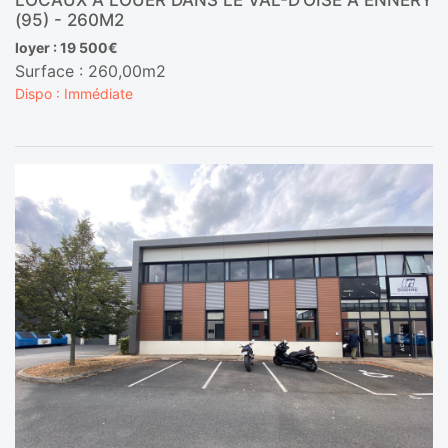
LOCAUX À LOUER DANS LE VAL-D’OISE À ENNERY
(95) - 260M2
loyer : 19 500€
Surface : 260,00m2
Dispo : Immédiate