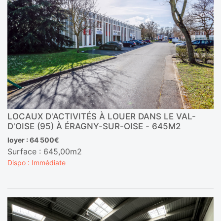
LOCAUX D'ACTIVITÉS À LOUER DANS LE VAL-
D'OISE (95) À ÉRAGNY-SUR-OISE - 645M2
loyer : 64 500€
Surface : 645,00m2
Dispo : Immédiate