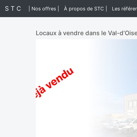
S T C
| Nos offres |
À propos de STC |
Les référe
Locaux à vendre dans le Val-d’Ois
Previous