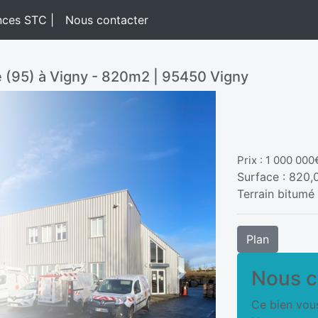
nces STC |
Nous contacter
e (95) à Vigny - 820m2 | 95450 Vigny
Prix : 1 000 000
Surface : 820
Terrain bitumé
Plan
Nous c
Next
Ce bien vous