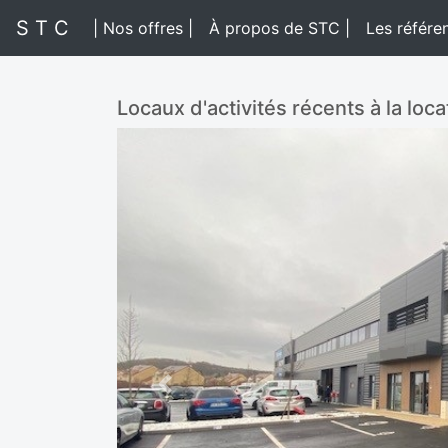
S T C
| Nos offres |
À propos de STC |
Les référe
Locaux d'activités récents à la loc
Previous