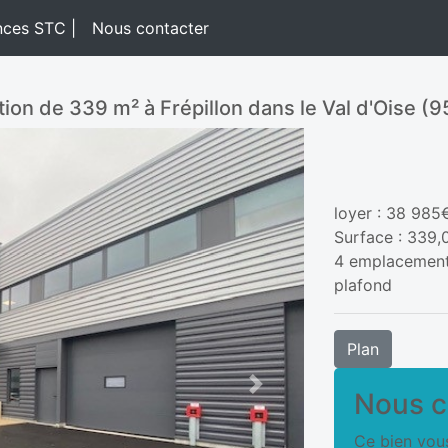
nces STC |
Nous contacter
ation de 339 m² à Frépillon dans le Val d'Oise (9
loyer : 38 985
Surface : 339
4 emplacements
plafond
Plan
Next
Nous c
Ce bien vous