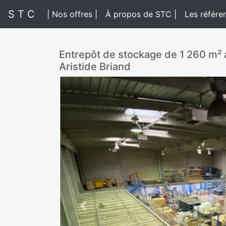
S T C
| Nos offres |
À propos de STC |
Les référe
Entrepôt de stockage de 1 260 m² 
Aristide Briand
Previous