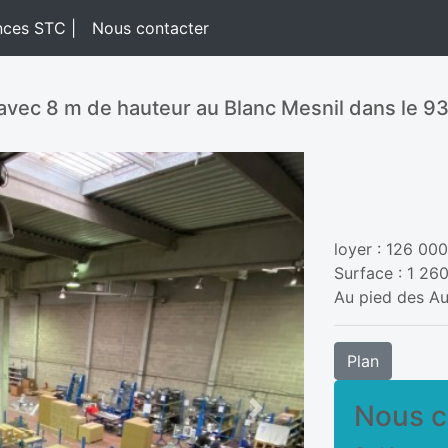
nces STC |
Nous contacter
avec 8 m de hauteur au Blanc Mesnil dans le 9
loyer : 126 00
Surface : 1 26
Au pied des Au
Plan
Nous c
Next