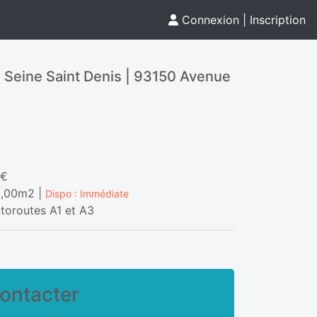
Connexion
|
Inscription
3 Seine Saint Denis | 93150 Avenue
0€
0,00m2 |
Dispo : Immédiate
toroutes A1 et A3
ontacter