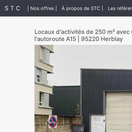
S T C
| Nos offres |
À propos de STC |
Les référe
Locaux d'activités de 250 m² avec u
l'autoroute A15 | 95220 Herblay
Previous